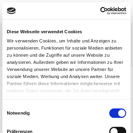
Menü
Diese Webseite verwendet Cookies
freudlos
Wir verwenden Cookies, um Inhalte und Anzeigen zu
personalisieren, Funktionen für soziale Medien anbieten
>
freudlos
zu können und die Zugriffe auf unsere Website zu
analysieren. Außerdem geben wir Informationen zu Ihrer
Verwendung unserer Website an unsere Partner für
soziale Medien, Werbung und Analysen weiter. Unsere
Partner führen diese Informationen möglicherweise mit
Depressionen
weiteren Daten zusammen, die Sie ihnen bereitgestellt
haben oder die sie im Rahmen Ihrer Nutzung der Dienste
Tanja Bußmann
3. April 2022
Depressionen
gesammelt haben.
Impressum
Dantenschutzerklärung
E
Notwendig
i
"Habe ich Depressionen?" Viele Menschen
n
leiden ohne zu wissen, dass das „Kind einen
w
Präferenzen